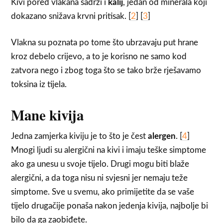
Kivi pored vlakana sadrži i
kalij
, jedan od minerala koji
dokazano snižava krvni pritisak. [
2
] [
3
]
Vlakna su poznata po tome što ubrzavaju put hrane
kroz debelo crijevo, a to je korisno ne samo kod
zatvora nego i zbog toga što se tako brže rješavamo
toksina iz tijela.
Mane kivija
Jedna zamjerka kiviju je to što je čest
alergen
. [
4
]
Mnogi ljudi su alergični na kivi i imaju teške simptome
ako ga unesu u svoje tijelo. Drugi mogu biti blaže
alergični, a da toga nisu ni svjesni jer nemaju teže
simptome. Sve u svemu, ako primijetite da se vaše
tijelo drugačije ponaša nakon jedenja kivija, najbolje bi
bilo da ga zaobiđete.