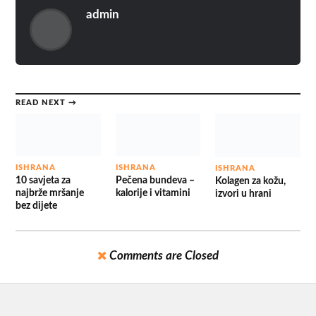
admin
READ NEXT →
ISHRANA
ISHRANA
ISHRANA
10 savjeta za
Pečena bundeva –
Kolagen za kožu,
najbrže mršanje
kalorije i vitamini
izvori u hrani
bez dijete
Comments are Closed