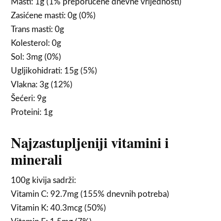
Masti: 1g (1% preporučene dnevne vrijednosti)
Zasićene masti: 0g (0%)
Trans masti: 0g
Kolesterol: 0g
Sol: 3mg (0%)
Ugljikohidrati: 15g (5%)
Vlakna: 3g (12%)
Šećeri: 9g
Proteini: 1g
Najzastupljeniji vitamini i
minerali
100g kivija sadrži:
Vitamin C: 92.7mg (155% dnevnih potreba)
Vitamin K: 40.3mcg (50%)