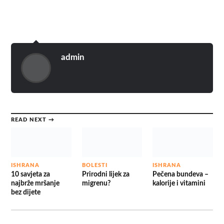
admin
READ NEXT →
ISHRANA
BOLESTI
ISHRANA
10 savjeta za
Prirodni lijek za
Pečena bundeva –
najbrže mršanje
migrenu?
kalorije i vitamini
bez dijete