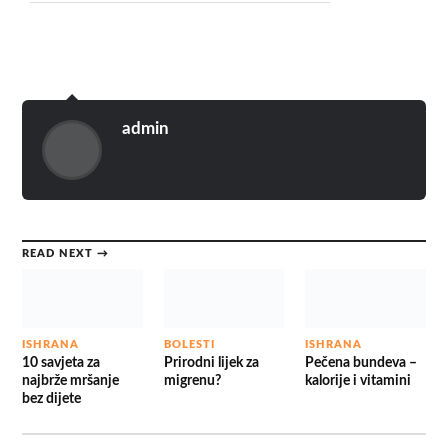
admin
READ NEXT →
ISHRANA
BOLESTI
ISHRANA
10 savjeta za
Prirodni lijek za
Pečena bundeva –
najbrže mršanje
migrenu?
kalorije i vitamini
bez dijete