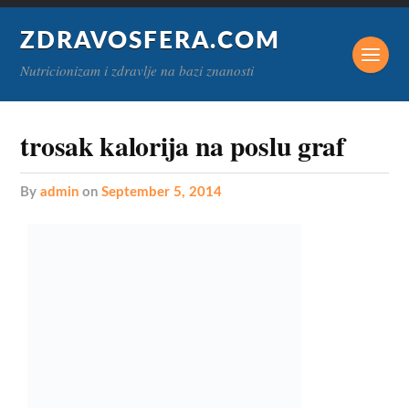
ZDRAVOSFERA.COM
Nutricionizam i zdravlje na bazi znanosti
trosak kalorija na poslu graf
by
admin
on
September 5, 2014