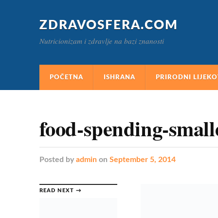
ZDRAVOSFERA.COM
Nutricionizam i zdravlje na bazi znanosti
POČETNA
ISHRANA
PRIRODNI LIJEKO
food-spending-small
Posted
by
admin
on
September 5, 2014
READ NEXT →