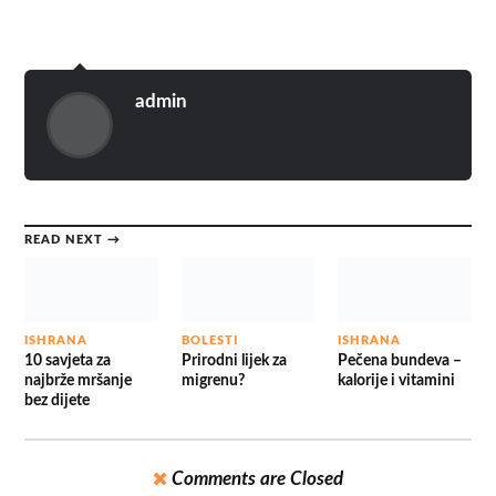
admin
READ NEXT →
ISHRANA
BOLESTI
ISHRANA
10 savjeta za
Prirodni lijek za
Pečena bundeva –
najbrže mršanje
migrenu?
kalorije i vitamini
bez dijete
Comments are Closed