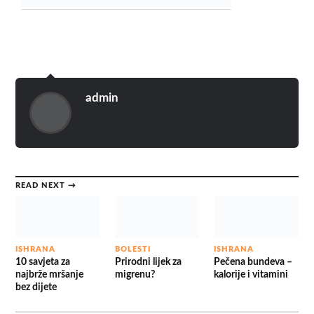
admin
READ NEXT →
ISHRANA
BOLESTI
ISHRANA
10 savjeta za
Prirodni lijek za
Pečena bundeva –
najbrže mršanje
migrenu?
kalorije i vitamini
bez dijete