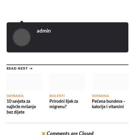
admin
READ NEXT →
ISHRANA
BOLESTI
ISHRANA
10 savjeta za
Prirodni lijek za
Pečena bundeva –
najbrže mršanje
migrenu?
kalorije i vitamini
bez dijete
Comments are Closed