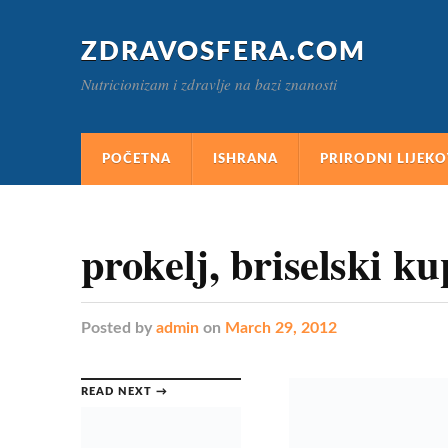
ZDRAVOSFERA.COM
Nutricionizam i zdravlje na bazi znanosti
POČETNA
ISHRANA
PRIRODNI LIJEKO
prokelj, briselski k
Posted
by
admin
on
March 29, 2012
READ NEXT →