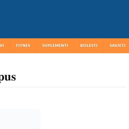
VI
FITNES
SUPLEMENTI
BOLESTI
SAVJETI
upus