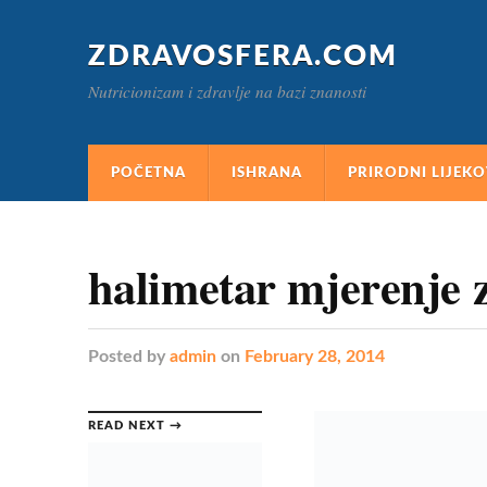
ZDRAVOSFERA.COM
Nutricionizam i zdravlje na bazi znanosti
POČETNA
ISHRANA
PRIRODNI LIJEKO
halimetar mjerenje 
Posted
by
admin
on
February 28, 2014
READ NEXT →