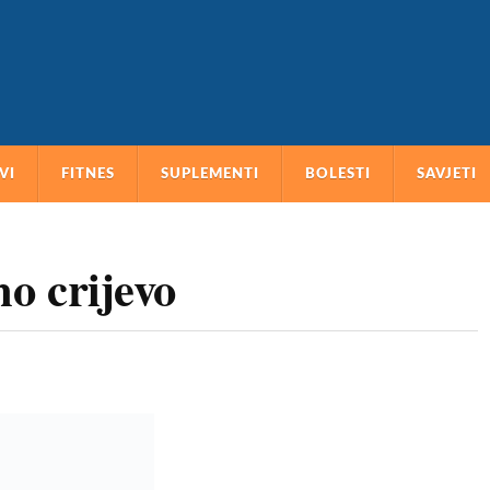
VI
FITNES
SUPLEMENTI
BOLESTI
SAVJETI
no crijevo