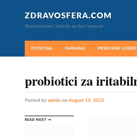
ZDRAVOSFERA.COM
Nutricionizam i zdravlje na bazi znanosti
POČETNA
ISHRANA
PRIRODNI LIJEKO
probiotici za iritabil
Posted
by
admin
on
August 19, 2012
READ NEXT →