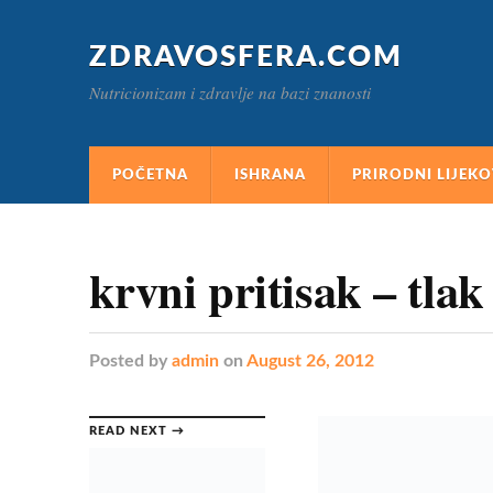
ZDRAVOSFERA.COM
Nutricionizam i zdravlje na bazi znanosti
POČETNA
ISHRANA
PRIRODNI LIJEKO
krvni pritisak – tlak
Posted
by
admin
on
August 26, 2012
READ NEXT →