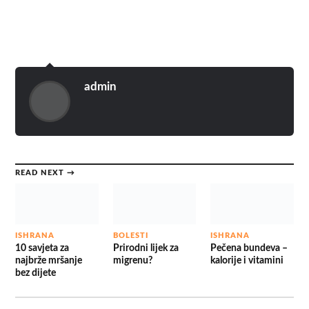
admin
READ NEXT →
ISHRANA
BOLESTI
ISHRANA
10 savjeta za
Prirodni lijek za
Pečena bundeva –
najbrže mršanje
migrenu?
kalorije i vitamini
bez dijete