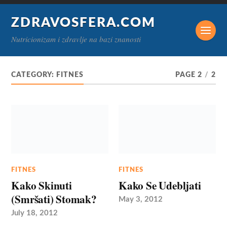
ZDRAVOSFERA.COM
Nutricionizam i zdravlje na bazi znanosti
CATEGORY:
FITNES
PAGE 2
/
2
FITNES
FITNES
Kako Skinuti
Kako Se Udebljati
(Smršati) Stomak?
May 3, 2012
July 18, 2012