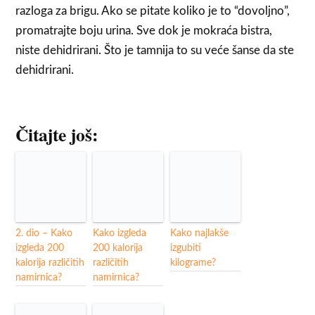
razloga za brigu. Ako se pitate koliko je to “dovoljno”,
promatrajte boju urina. Sve dok je mokraća bistra,
niste dehidrirani. Što je tamnija to su veće šanse da ste
dehidrirani.
Čitajte još:
2. dio – Kako
Kako izgleda
Kako najlakše
izgleda 200
200 kalorija
izgubiti
kalorija različitih
različitih
kilograme?
namirnica?
namirnica?