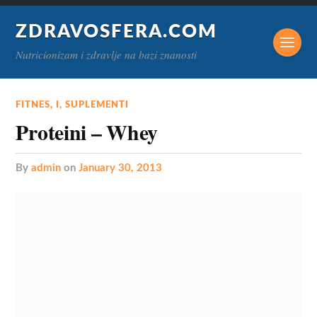
ZDRAVOSFERA.COM
Nutricionizam i zdravlje na bazi znanosti
FITNES
,
I
,
SUPLEMENTI
Proteini – Whey
by
admin
on
January 30, 2013