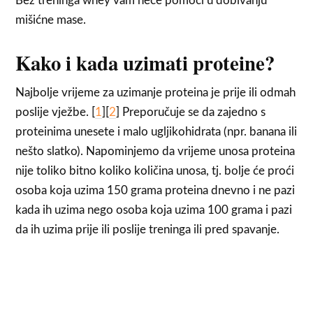
Bez treninga whey vam neće pomoći u dobivanju
mišićne mase.
Kako i kada uzimati proteine?
Najbolje vrijeme za uzimanje proteina je prije ili odmah
poslije vježbe. [
1
][
2
] Preporučuje se da zajedno s
proteinima unesete i malo ugljikohidrata (npr. banana ili
nešto slatko). Napominjemo da vrijeme unosa proteina
nije toliko bitno koliko količina unosa, tj. bolje će proći
osoba koja uzima 150 grama proteina dnevno i ne pazi
kada ih uzima nego osoba koja uzima 100 grama i pazi
da ih uzima prije ili poslije treninga ili pred spavanje.