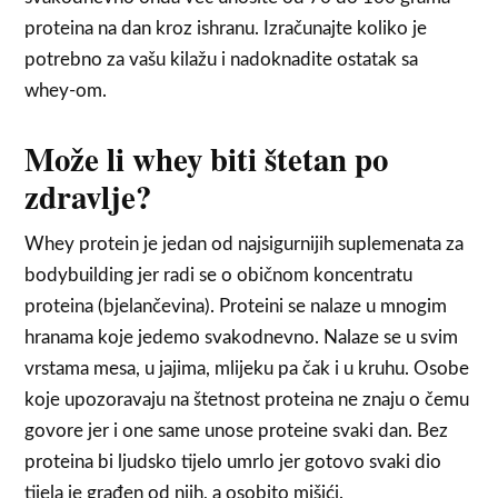
proteina na dan kroz ishranu. Izračunajte koliko je
potrebno za vašu kilažu i nadoknadite ostatak sa
whey-om.
Može li whey biti štetan po
zdravlje?
Whey protein je jedan od najsigurnijih suplemenata za
bodybuilding jer radi se o običnom koncentratu
proteina (bjelančevina). Proteini se nalaze u mnogim
hranama koje jedemo svakodnevno. Nalaze se u svim
vrstama mesa, u jajima, mlijeku pa čak i u kruhu. Osobe
koje upozoravaju na štetnost proteina ne znaju o čemu
govore jer i one same unose proteine svaki dan. Bez
proteina bi ljudsko tijelo umrlo jer gotovo svaki dio
tijela je građen od njih, a osobito mišići.