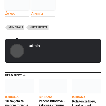
Željezo
Anemija
MINERALI
NUTRIJENTI
admin
READ NEXT →
ISHRANA
ISHRANA
ISHRANA
10 savjeta za
Pečena bundeva –
Kolagen za kožu,
najbrže mršanje
kalorije i vitamini
izvori u hrani