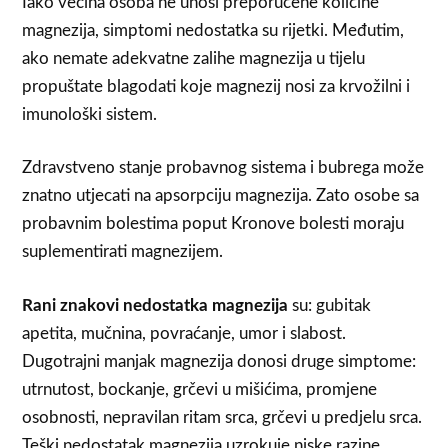
Iako većina osoba ne unosi preporučene količine
magnezija, simptomi nedostatka su rijetki. Međutim,
ako nemate adekvatne zalihe magnezija u tijelu
propuštate blagodati koje magnezij nosi za krvožilni i
imunološki sistem.
Zdravstveno stanje probavnog sistema i bubrega može
znatno utjecati na apsorpciju magnezija. Zato osobe sa
probavnim bolestima poput Kronove bolesti moraju
suplementirati magnezijem.
Rani znakovi nedostatka magnezija
su: gubitak
apetita, mučnina, povraćanje, umor i slabost.
Dugotrajni manjak magnezija donosi druge simptome:
utrnutost, bockanje, grčevi u mišićima, promjene
osobnosti, nepravilan ritam srca, grčevi u predjelu srca.
Teški nedostatak magnezija uzrokuje niske razine