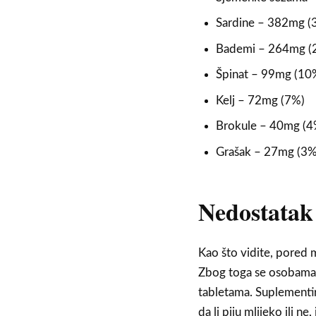
Sardine – 382mg (
Bademi – 264mg (
Špinat – 99mg (10
Kelj – 72mg (7%)
Brokule – 40mg (4
Grašak – 27mg (3%
Nedostatak 
Kao što vidite, pored 
Zbog toga se osobama k
tabletama. Suplementir
da li piju mlijeko ili n