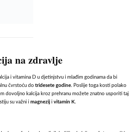
cija na zdravlje
cija i vitamina D u djetinjstvu i mlađim godinama da bi
lnu čvrstoću do
tridesete godine
. Poslije toga kosti polako
jem dovoljno kalcija kroz prehranu možete znatno usporiti taj
tiju su važni i
magnezij
i
vitamin K
.