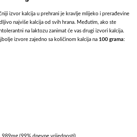
čniji izvor kalcija u prehrani je kravlje mlijeko i prerađevine
dljivo najviše kalcija od svih hrana. Međutim, ako ste
 intolerantni na laktozu zanimat će vas drugi izvori kalcija.
jbolje izvore zajedno sa količinom kalcija na
100 grama
:
 989mg (99% dnevne vrijednosti)