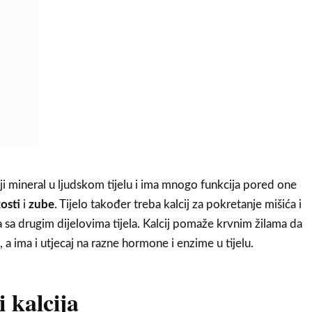
niji mineral u ljudskom tijelu i ima mnogo funkcija pored one
osti
i
zube
. Tijelo također treba kalcij za pokretanje mišića i
sa drugim dijelovima tijela. Kalcij pomaže krvnim žilama da
, a ima i utjecaj na razne hormone i enzime u tijelu.
i kalcija