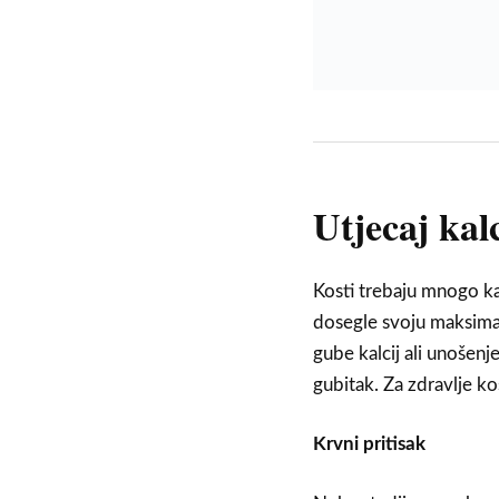
Utjecaj kal
Kosti trebaju mnogo kal
dosegle svoju maksima
gube kalcij ali unošen
gubitak. Za zdravlje kos
Krvni pritisak