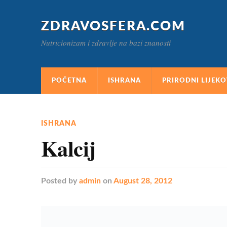
ZDRAVOSFERA.COM
Nutricionizam i zdravlje na bazi znanosti
POČETNA
ISHRANA
PRIRODNI LIJEKO
ISHRANA
Kalcij
Posted
by
admin
on
August 28, 2012