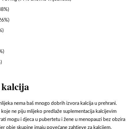
38%)
26%)
%)
%)
)
kalcija
mlijeka nema baš mnogo dobrih izvora kalcija u prehrani.
oje ne piju mlijeko predlaže suplementacija kalcijevim
ati mogu i djeca u pubertetu i žene u menopauzi bez obzira
e, jer obje skupine imaju povećane zahtjeve za kalcijem.